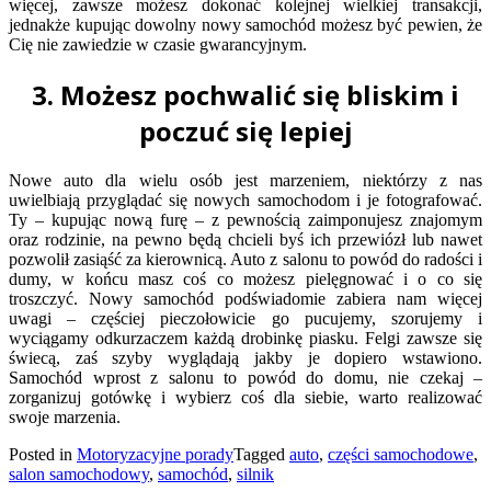
więcej, zawsze możesz dokonać kolejnej wielkiej transakcji,
jednakże kupując dowolny nowy samochód możesz być pewien, że
Cię nie zawiedzie w czasie gwarancyjnym.
3. Możesz pochwalić się bliskim i
poczuć się lepiej
Nowe auto dla wielu osób jest marzeniem, niektórzy z nas
uwielbiają przyglądać się nowych samochodom i je fotografować.
Ty – kupując nową furę – z pewnością zaimponujesz znajomym
oraz rodzinie, na pewno będą chcieli byś ich przewiózł lub nawet
pozwolił zasiąść za kierownicą. Auto z salonu to powód do radości i
dumy, w końcu masz coś co możesz pielęgnować i o co się
troszczyć. Nowy samochód podświadomie zabiera nam więcej
uwagi – częściej pieczołowicie go pucujemy, szorujemy i
wyciągamy odkurzaczem każdą drobinkę piasku. Felgi zawsze się
świecą, zaś szyby wyglądają jakby je dopiero wstawiono.
Samochód wprost z salonu to powód do domu, nie czekaj –
zorganizuj gotówkę i wybierz coś dla siebie, warto realizować
swoje marzenia.
Posted in
Motoryzacyjne porady
Tagged
auto
,
części samochodowe
,
salon samochodowy
,
samochód
,
silnik