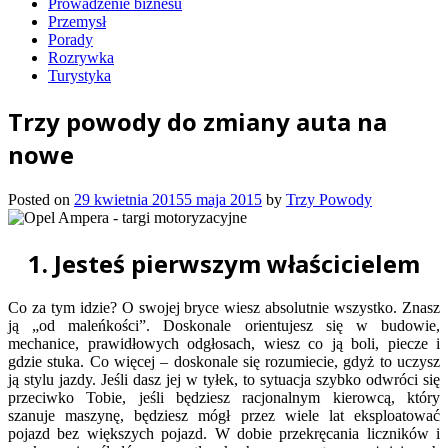
Prowadzenie biznesu
Przemysł
Porady
Rozrywka
Turystyka
Trzy powody do zmiany auta na
nowe
Posted on
29 kwietnia 2015
5 maja 2015
by
Trzy Powody
1. Jesteś pierwszym właścicielem
Co za tym idzie? O swojej bryce wiesz absolutnie wszystko. Znasz
ją „od maleńkości”. Doskonale orientujesz się w budowie,
mechanice, prawidłowych odgłosach, wiesz co ją boli, piecze i
gdzie stuka. Co więcej – doskonale się rozumiecie, gdyż to uczysz
ją stylu jazdy. Jeśli dasz jej w tyłek, to sytuacja szybko odwróci się
przeciwko Tobie, jeśli będziesz racjonalnym kierowcą, który
szanuje maszynę, będziesz mógł przez wiele lat eksploatować
pojazd bez większych pojazd. W dobie przekręcania liczników i