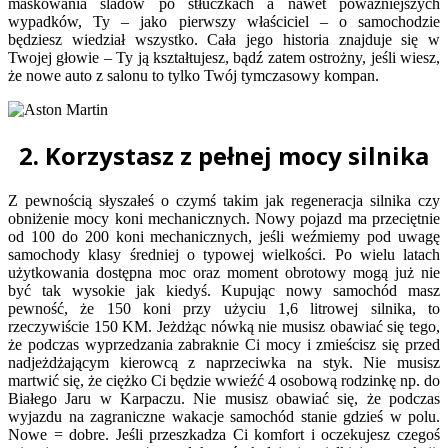
maskowania śladów po stłuczkach a nawet poważniejszych
wypadków, Ty – jako pierwszy właściciel – o samochodzie
będziesz wiedział wszystko. Cała jego historia znajduje się w
Twojej głowie – Ty ją kształtujesz, bądź zatem ostrożny, jeśli wiesz,
że nowe auto z salonu to tylko Twój tymczasowy kompan.
2. Korzystasz z pełnej mocy silnika
Z pewnością słyszałeś o czymś takim jak regeneracja silnika czy
obniżenie mocy koni mechanicznych. Nowy pojazd ma przeciętnie
od 100 do 200 koni mechanicznych, jeśli weźmiemy pod uwagę
samochody klasy średniej o typowej wielkości. Po wielu latach
użytkowania dostępna moc oraz moment obrotowy mogą już nie
być tak wysokie jak kiedyś. Kupując nowy samochód masz
pewność, że 150 koni przy użyciu 1,6 litrowej silnika, to
rzeczywiście 150 KM. Jeżdżąc nówką nie musisz obawiać się tego,
że podczas wyprzedzania zabraknie Ci mocy i zmieścisz się przed
nadjeżdżającym kierowcą z naprzeciwka na styk. Nie musisz
martwić się, że ciężko Ci będzie wwieźć 4 osobową rodzinkę np. do
Białego Jaru w Karpaczu. Nie musisz obawiać się, że podczas
wyjazdu na zagraniczne wakacje samochód stanie gdzieś w polu.
Nowe = dobre. Jeśli przeszkadza Ci komfort i oczekujesz czegoś