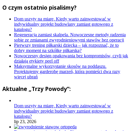
O czym ostatnio pisaliśmy?
Dom uszyty na miarę. Kiedy warto zainwestować w
indywidualny projekt budowlany zamiast gotowego z
katalogu?
Regeneracja zamiast skalpela. Nowoczesne metody radzenia
sobie ze zmianami zwyrodnieniowymi stawów bez operacji
Pierwszy trening piłkarski dziecka – jak rozpoznać, że to
dobry moment na szkółkę piłkarską?
Nowoczesny design opakowania bez kompromisów, czyli jak
działają etykiety peel off
Maksymalne wykorzystanie skosów na poddaszu.
Projektujemy garderobę marzeń, która pomieści dwa razy
więcej ubrań
Aktualne „Trzy Powody”:
Dom uszyty na miarę. Kiedy warto zainwestować w
indywidualny projekt budowlany zamiast gotowego z
katalogu?
lip 23, 2026