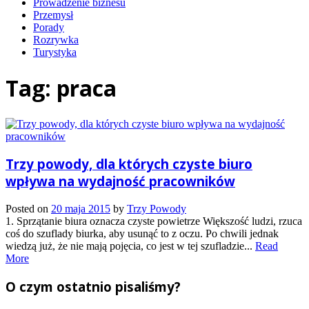
Prowadzenie biznesu
Przemysł
Porady
Rozrywka
Turystyka
Tag:
praca
Trzy powody, dla których czyste biuro
wpływa na wydajność pracowników
Posted on
20 maja 2015
by
Trzy Powody
1. Sprzątanie biura oznacza czyste powietrze Większość ludzi, rzuca
coś do szuflady biurka, aby usunąć to z oczu. Po chwili jednak
wiedzą już, że nie mają pojęcia, co jest w tej szufladzie...
Read
More
O czym ostatnio pisaliśmy?