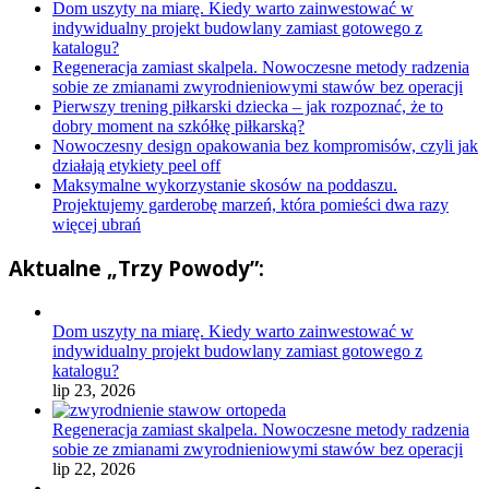
Dom uszyty na miarę. Kiedy warto zainwestować w
indywidualny projekt budowlany zamiast gotowego z
katalogu?
Regeneracja zamiast skalpela. Nowoczesne metody radzenia
sobie ze zmianami zwyrodnieniowymi stawów bez operacji
Pierwszy trening piłkarski dziecka – jak rozpoznać, że to
dobry moment na szkółkę piłkarską?
Nowoczesny design opakowania bez kompromisów, czyli jak
działają etykiety peel off
Maksymalne wykorzystanie skosów na poddaszu.
Projektujemy garderobę marzeń, która pomieści dwa razy
więcej ubrań
Aktualne „Trzy Powody”:
Dom uszyty na miarę. Kiedy warto zainwestować w
indywidualny projekt budowlany zamiast gotowego z
katalogu?
lip 23, 2026
Regeneracja zamiast skalpela. Nowoczesne metody radzenia
sobie ze zmianami zwyrodnieniowymi stawów bez operacji
lip 22, 2026