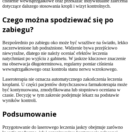
ciśnienie wewnątrzgałkowe oraz przekazać indywidualne zalecenia
dotyczące dalszego stosowania kropli i wizyt kontrolnych.
Czego można spodziewać się po
zabiegu?
Bezpośrednio po zabiegu oko może być wrażliwe na światło, lekko
zaczerwienione lub podrażnione. Widzenie bywa przejściowo
niewyraźne, dlatego nie należy oceniać efektów leczenia
natychmiast po wyjściu z gabinetu. W jaskrze kluczowe znaczenie
ma obserwacja długoterminowa, regularny pomiar ciśnienia
wewnątrzgałkowego oraz kontrola stanu nerwu wzrokowego.
Laseroterapia nie oznacza automatycznego zakończenia leczenia
kroplami. U części pacjentów dotychczasowa farmakoterapia może
być kontynuowana, zmodyfikowana lub stopniowo oceniana w
czasie. Decyzję w tym zakresie podejmuje lekarz na podstawie
wyników kontroli.
Podsumowanie
Przygotowanie do laserowego leczenia jaskry obejmuje zarówno