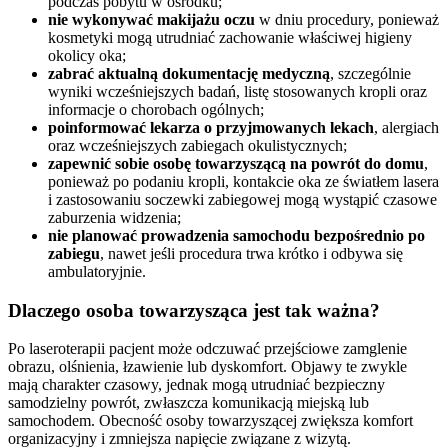
podczas pobytu w ośrodku;
nie wykonywać makijażu oczu
w dniu procedury, ponieważ
kosmetyki mogą utrudniać zachowanie właściwej higieny
okolicy oka;
zabrać aktualną dokumentację medyczną
, szczególnie
wyniki wcześniejszych badań, listę stosowanych kropli oraz
informacje o chorobach ogólnych;
poinformować lekarza o przyjmowanych lekach
, alergiach
oraz wcześniejszych zabiegach okulistycznych;
zapewnić sobie osobę towarzyszącą na powrót do domu
,
ponieważ po podaniu kropli, kontakcie oka ze światłem lasera
i zastosowaniu soczewki zabiegowej mogą wystąpić czasowe
zaburzenia widzenia;
nie planować prowadzenia samochodu bezpośrednio po
zabiegu
, nawet jeśli procedura trwa krótko i odbywa się
ambulatoryjnie.
Dlaczego osoba towarzysząca jest tak ważna?
Po laseroterapii pacjent może odczuwać przejściowe zamglenie
obrazu, olśnienia, łzawienie lub dyskomfort. Objawy te zwykle
mają charakter czasowy, jednak mogą utrudniać bezpieczny
samodzielny powrót, zwłaszcza komunikacją miejską lub
samochodem. Obecność osoby towarzyszącej zwiększa komfort
organizacyjny i zmniejsza napięcie związane z wizytą.