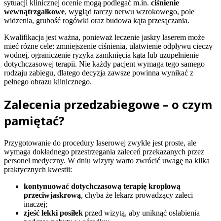
sytuacji klinicznej ocenie mogą podlegać m.in.
ciśnienie
wewnątrzgałkowe
, wygląd tarczy nerwu wzrokowego, pole
widzenia, grubość rogówki oraz budowa kąta przesączania.
Kwalifikacja jest ważna, ponieważ leczenie jaskry laserem może
mieć różne cele: zmniejszenie ciśnienia, ułatwienie odpływu cieczy
wodnej, ograniczenie ryzyka zamknięcia kąta lub uzupełnienie
dotychczasowej terapii. Nie każdy pacjent wymaga tego samego
rodzaju zabiegu, dlatego decyzja zawsze powinna wynikać z
pełnego obrazu klinicznego.
Zalecenia przedzabiegowe – o czym
pamiętać?
Przygotowanie do procedury laserowej zwykle jest proste, ale
wymaga dokładnego przestrzegania zaleceń przekazanych przez
personel medyczny. W dniu wizyty warto zwrócić uwagę na kilka
praktycznych kwestii:
kontynuować dotychczasową terapię kroplową
przeciwjaskrową
, chyba że lekarz prowadzący zaleci
inaczej;
zjeść lekki posiłek
przed wizytą, aby uniknąć osłabienia