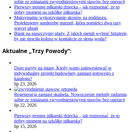
sobie ze zmianami zwyrodnieniowymi stawów bez operacji
Pierwszy trening piłkarski dziecka – jak rozpoznać, że to
dobry moment na szkółkę piłkarską?
Maksymalne wykorzystanie skosów na poddaszu.
Projektujemy garderobę marzeń, która pomieści dwa razy
więcej ubrań
Blask na piaszczystej plaży. Z jakich metali wybrać biżuterię,
by nie straciła koloru w kontakcie ze słoną wodą?
Aktualne „Trzy Powody”:
Dom uszyty na miarę. Kiedy warto zainwestować w
indywidualny projekt budowlany zamiast gotowego z
katalogu?
lip 23, 2026
Regeneracja zamiast skalpela. Nowoczesne metody radzenia
sobie ze zmianami zwyrodnieniowymi stawów bez operacji
lip 22, 2026
Pierwszy trening piłkarski dziecka – jak rozpoznać, że to
dobry moment na szkółkę piłkarską?
lip 15, 2026