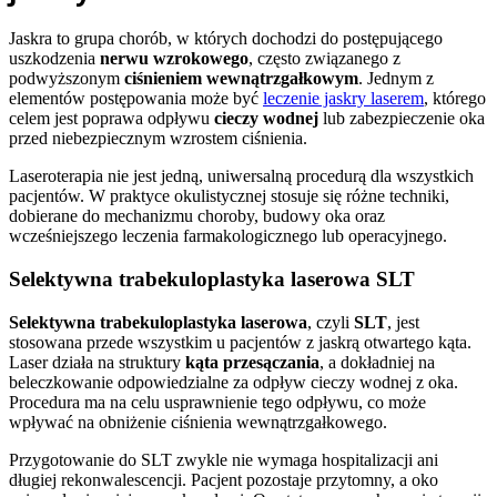
Jaskra to grupa chorób, w których dochodzi do postępującego
uszkodzenia
nerwu wzrokowego
, często związanego z
podwyższonym
ciśnieniem wewnątrzgałkowym
. Jednym z
elementów postępowania może być
leczenie jaskry laserem
, którego
celem jest poprawa odpływu
cieczy wodnej
lub zabezpieczenie oka
przed niebezpiecznym wzrostem ciśnienia.
Laseroterapia nie jest jedną, uniwersalną procedurą dla wszystkich
pacjentów. W praktyce okulistycznej stosuje się różne techniki,
dobierane do mechanizmu choroby, budowy oka oraz
wcześniejszego leczenia farmakologicznego lub operacyjnego.
Selektywna trabekuloplastyka laserowa SLT
Selektywna trabekuloplastyka laserowa
, czyli
SLT
, jest
stosowana przede wszystkim u pacjentów z jaskrą otwartego kąta.
Laser działa na struktury
kąta przesączania
, a dokładniej na
beleczkowanie odpowiedzialne za odpływ cieczy wodnej z oka.
Procedura ma na celu usprawnienie tego odpływu, co może
wpływać na obniżenie ciśnienia wewnątrzgałkowego.
Przygotowanie do SLT zwykle nie wymaga hospitalizacji ani
długiej rekonwalescencji. Pacjent pozostaje przytomny, a oko