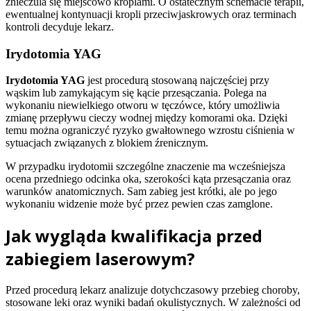
znieczula się miejscowo kroplami. O ostatecznym schemacie terapii,
ewentualnej kontynuacji kropli przeciwjaskrowych oraz terminach
kontroli decyduje lekarz.
Irydotomia YAG
Irydotomia YAG
jest procedurą stosowaną najczęściej przy
wąskim lub zamykającym się kącie przesączania. Polega na
wykonaniu niewielkiego otworu w tęczówce, który umożliwia
zmianę przepływu cieczy wodnej między komorami oka. Dzięki
temu można ograniczyć ryzyko gwałtownego wzrostu ciśnienia w
sytuacjach związanych z blokiem źrenicznym.
W przypadku irydotomii szczególne znaczenie ma wcześniejsza
ocena przedniego odcinka oka, szerokości kąta przesączania oraz
warunków anatomicznych. Sam zabieg jest krótki, ale po jego
wykonaniu widzenie może być przez pewien czas zamglone.
Jak wygląda kwalifikacja przed
zabiegiem laserowym?
Przed procedurą lekarz analizuje dotychczasowy przebieg choroby,
stosowane leki oraz wyniki badań okulistycznych. W zależności od