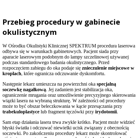
Przebieg procedury w gabinecie
okulistycznym
W Ośrodku Okulistyki Klinicznej SPEKTRUM procedura laserowa
odbywa się w warunkach gabinetowych. Pacjent siada przy
aparacie laserowym podobnym do lampy szczelinowej używanej
podczas standardowego badania okulistycznego. Przed
rozpoczęciem zabiegu do oka podaje się
znieczulenie miejscowe w
kroplach
, które ogranicza odczuwanie dyskomfortu.
Następnie lekarz umieszcza na powierzchni oka
specjalną
soczewkę nagałkową
. Jej zadaniem jest stabilizacja oka,
ograniczenie mrugania oraz umożliwienie precyzyjnego skierowania
wiązki lasera na wybraną strukturę. W zależności od procedury
może to być obszar beleczkowania w kącie przesączania przy
trabekuloplastyce
lub fragment tęczówki przy
irydotomii
.
Sam etap działania lasera trwa zwykle krótko. Pacjent może widzieć
błyski światła i odczuwać niewielki ucisk związany z obecnością
soczewki. Po zakończeniu procedury lekarz może skontrolować