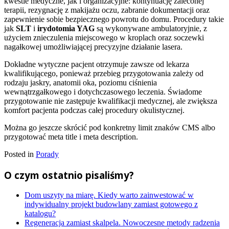
kwestie medyczne, jak i organizacyjne: kontynuację zaleconej
terapii, rezygnację z makijażu oczu, zabranie dokumentacji oraz
zapewnienie sobie bezpiecznego powrotu do domu. Procedury takie
jak
SLT
i
irydotomia YAG
są wykonywane ambulatoryjnie, z
użyciem znieczulenia miejscowego w kroplach oraz soczewki
nagałkowej umożliwiającej precyzyjne działanie lasera.
Dokładne wytyczne pacjent otrzymuje zawsze od lekarza
kwalifikującego, ponieważ przebieg przygotowania zależy od
rodzaju jaskry, anatomii oka, poziomu ciśnienia
wewnątrzgałkowego i dotychczasowego leczenia. Świadome
przygotowanie nie zastępuje kwalifikacji medycznej, ale zwiększa
komfort pacjenta podczas całej procedury okulistycznej.
Można go jeszcze skrócić pod konkretny limit znaków CMS albo
przygotować meta title i meta description.
Posted in
Porady
O czym ostatnio pisaliśmy?
Dom uszyty na miarę. Kiedy warto zainwestować w
indywidualny projekt budowlany zamiast gotowego z
katalogu?
Regeneracja zamiast skalpela. Nowoczesne metody radzenia