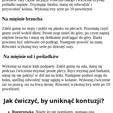
pośladki napięte. Trzymając biodra, staraj się odwodzić i
przywodzić kolana. Wykonaj trzy serie po 10 powtórzeń.
Na mięśnie brzucha
Załóż gumę na stopy i połóż się płasko na plecach. Pozostałą część
gumy owiń wokół dłoni. Proste nogi unieś do góry, po czym napnij
mięśnie brzucha i staraj się delikatnie podciągać do góry. Barki
powinny być oderwane od podłogi. Następnie powróć na matę.
Również wykonaj trzy serie po dziesięć razy.
Na mięśnie ud i pośladków
Wykonaj na macie klęk podparty. Załóż gumę na uda, staraj się
podczas ćwiczenia trzymać proste plecy. Ręce trzymaj pod barkami,
staraj się nie patrzyć w dół ani na boki. Następnie podnoś nogę do
boku, spróbuj odwodzić nogę ugiętą w kolanie. Wykonuj ćwiczenie
raz na prawą, raz na lewą stronę. Również wykonaj trzy serie po 10
powtórzeń.
Jak ćwiczyć, by uniknąć kontuzji?
Rozgrzewka
. Nigdy jej nie pomijamy, pomaga ona