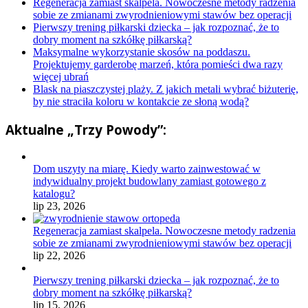
Regeneracja zamiast skalpela. Nowoczesne metody radzenia
sobie ze zmianami zwyrodnieniowymi stawów bez operacji
Pierwszy trening piłkarski dziecka – jak rozpoznać, że to
dobry moment na szkółkę piłkarską?
Maksymalne wykorzystanie skosów na poddaszu.
Projektujemy garderobę marzeń, która pomieści dwa razy
więcej ubrań
Blask na piaszczystej plaży. Z jakich metali wybrać biżuterię,
by nie straciła koloru w kontakcie ze słoną wodą?
Aktualne „Trzy Powody”:
Dom uszyty na miarę. Kiedy warto zainwestować w
indywidualny projekt budowlany zamiast gotowego z
katalogu?
lip 23, 2026
Regeneracja zamiast skalpela. Nowoczesne metody radzenia
sobie ze zmianami zwyrodnieniowymi stawów bez operacji
lip 22, 2026
Pierwszy trening piłkarski dziecka – jak rozpoznać, że to
dobry moment na szkółkę piłkarską?
lip 15, 2026