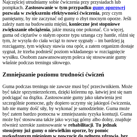
Najczęściej utrudniamy sobie ćwiczenia przy przysiadach lub
pompkach.
Zastosowanie w tym przypadku
gumy oporowej
pozwala w zwiększeniu efektywności ćwiczenia
, przy czym
pamiętamy, by nie zaczynać od gumy o zbyt mocnym oporze. Jeśli
zależy nam na budowaniu mięśni,
konieczne jest stopniowe
zwiększanie obciążenia
, jakie muszą one pokonać. Co więcej,
guma od ciężarów o stałym oporze typu sztanga czy hantle, różni się
tym, że wysyła do ciała wciąż to nowe sygnały – im bardziej ją
rozciągamy, tym większy stawia ona opór, a zatem organizm dostaje
sygnał, że trzeba podnieść poziom wkładanego w rozciągnięcie
wysiłku. Osobom zaawansowanym poleca się stosowanie gumy
właśnie podczas treningu siłowego.
Zmniejszanie poziomu trudności ćwiczeń
Guma podczas treningu nie zawsze musi być przeciwnikiem. Może
być także sprzymierzeńcem, dzięki któremu np. łatwiej jest się nam
podciągać na drążku. Zastosowanie gumy jako ułatwienia jest
szczególnie pomocne, gdy dopiero uczymy się jakiegoś ćwiczenia,
lub nie mamy dość siły, by wykonać je samodzielnie. Guma może
być zatem bardzo pomocna w zmniejszaniu ryzyka kontuzji. Guma
może być stosowana także jako wyciąg górny albo dolny, znajduje
również szerokie zastosowanie w
rehabilitacji
.
Tu jednak
stosujemy już gumy o niewielkim oporze, by pomóc
uszkodzonym mięśniom w powrocie do pełnego zdrowia, bez