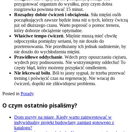
przygotować organizm do wysiłku, przy czym dobra
rozgrzewka powinna trwać 15 minut.
Rozsądny dobór ćwiczeń i obciążenia
. Siła mięśni osób
początkujących zawsze będzie inna niż u tych, którzy ćwiczą
już od dłuższego czasu. Warto poprosić o pomoc trenera,
który doborze obciążenie optymalne.
Właściwe tempo ćwiczeń
. Mięśnie muszą mieć chwilę
odpoczynku pomiędzy seriami, by nie doszło do
przetrenowania. Nie przedłużamy ich jednak nadmiernie, by
nie doszło do wychłodzenia mięśni.
Prawidłowe oddychanie
. Wdech przy opuszczaniu ciężaru,
wydech przy podnoszeniu. Nie wstrzymujemy oddechu! To
częsty błąd, który możemy przypłacić omdleniem.
Nie lekceważ bólu
. Ból to jasny sygnał, że trzeba przerwać
trening i poświęcić czas na regenerację. Nie wracaj do
ćwiczeń, dopóki nie zlikwidujesz problemu.
Posted in
Porady
O czym ostatnio pisaliśmy?
Dom uszyty na miarę. Kiedy warto zainwestować w
indywidualny projekt budowlany zamiast gotowego z
katalogu?