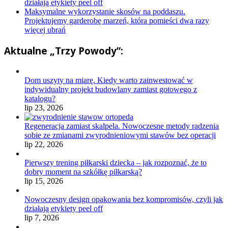
działają etykiety peel off
Maksymalne wykorzystanie skosów na poddaszu.
Projektujemy garderobę marzeń, która pomieści dwa razy
więcej ubrań
Aktualne „Trzy Powody”:
Dom uszyty na miarę. Kiedy warto zainwestować w
indywidualny projekt budowlany zamiast gotowego z
katalogu?
lip 23, 2026
Regeneracja zamiast skalpela. Nowoczesne metody radzenia
sobie ze zmianami zwyrodnieniowymi stawów bez operacji
lip 22, 2026
Pierwszy trening piłkarski dziecka – jak rozpoznać, że to
dobry moment na szkółkę piłkarską?
lip 15, 2026
Nowoczesny design opakowania bez kompromisów, czyli jak
działają etykiety peel off
lip 7, 2026