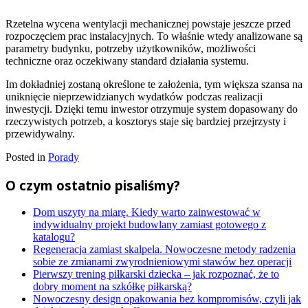
Rzetelna wycena wentylacji mechanicznej powstaje jeszcze przed
rozpoczęciem prac instalacyjnych. To właśnie wtedy analizowane są
parametry budynku, potrzeby użytkowników, możliwości
techniczne oraz oczekiwany standard działania systemu.
Im dokładniej zostaną określone te założenia, tym większa szansa na
uniknięcie nieprzewidzianych wydatków podczas realizacji
inwestycji. Dzięki temu inwestor otrzymuje system dopasowany do
rzeczywistych potrzeb, a kosztorys staje się bardziej przejrzysty i
przewidywalny.
Posted in
Porady
O czym ostatnio pisaliśmy?
Dom uszyty na miarę. Kiedy warto zainwestować w
indywidualny projekt budowlany zamiast gotowego z
katalogu?
Regeneracja zamiast skalpela. Nowoczesne metody radzenia
sobie ze zmianami zwyrodnieniowymi stawów bez operacji
Pierwszy trening piłkarski dziecka – jak rozpoznać, że to
dobry moment na szkółkę piłkarską?
Nowoczesny design opakowania bez kompromisów, czyli jak