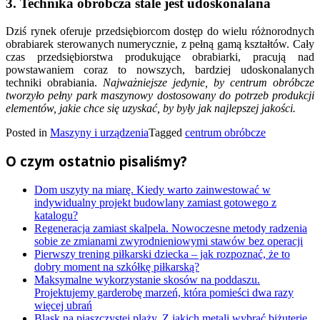
3. Technika obróbcza stale jest udoskonalana
Dziś rynek oferuje przedsiębiorcom dostęp do wielu różnorodnych
obrabiarek sterowanych numerycznie, z pełną gamą kształtów. Cały
czas przedsiębiorstwa produkujące obrabiarki, pracują nad
powstawaniem coraz to nowszych, bardziej udoskonalanych
techniki obrabiania.
Najważniejsze jedynie, by centrum obróbcze
tworzyło pełny park maszynowy dostosowany do potrzeb produkcji
elementów, jakie chce się uzyskać, by były jak najlepszej jakości.
Posted in
Maszyny i urządzenia
Tagged
centrum obróbcze
O czym ostatnio pisaliśmy?
Dom uszyty na miarę. Kiedy warto zainwestować w
indywidualny projekt budowlany zamiast gotowego z
katalogu?
Regeneracja zamiast skalpela. Nowoczesne metody radzenia
sobie ze zmianami zwyrodnieniowymi stawów bez operacji
Pierwszy trening piłkarski dziecka – jak rozpoznać, że to
dobry moment na szkółkę piłkarską?
Maksymalne wykorzystanie skosów na poddaszu.
Projektujemy garderobę marzeń, która pomieści dwa razy
więcej ubrań
Blask na piaszczystej plaży. Z jakich metali wybrać biżuterię,