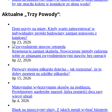
by nie straciła koloru w kontakcie ze słoną wodą?
Aktualne „Trzy Powody”:
Dom uszyty na miarę. Kiedy warto zainwestować w
indywidualny projekt budowlany zamiast gotowego z
katalogu?
lip 23, 2026
Regeneracja zamiast skalpela. Nowoczesne metody radzenia
sobie ze zmianami zwyrodnieniowymi stawów bez operacji
lip 22, 2026
Pierwszy trening piłkarski dziecka – jak rozpoznać, że to
dobry moment na szkółkę piłkarską?
lip 15, 2026
Maksymalne wykorzystanie skosów na poddaszu.
Projektujemy garderobę marzeń, która pomieści dwa razy
więcej ubrań
lip 4, 2026
Blask na piaszczystej plaży. Z jakich metali wybrać biżuterię,