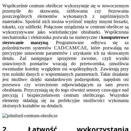
Współcześnie centrum obróbcze wykorzystuje się w nowoczesnym
przemyśle do skrawania, szlifowania czy frezowania
poszczególnych elementów wykonanych z najróżniejszych
materiałów. Spośród nich można wyróżnić między innymi frezarki,
tokarki, czy szlifierki. Połączone urządzenia w centrum obróbcze są
wykorzystywane jako wielofunkcyjne obrabiarki. Współczesna
mechatronika i elektronika pozwala na numeryczne i
komputerowe
sterowanie maszyną
. Programowane odbywa się za
pośrednictwem systemów CAD/CAM/CAE, które pozwalają na
precyzyjne ustawienie parametrów i uzyskanie ich na skrawanym
detalu. Zaś następujące sprzężenie zwrotne, czyli wyniki
ustawionych pomiarów wracają do przetwornika, umożliwia
ewentualne korekty względem osi współrzędnych. Zawierają przy
tym nośniki danych o wspomnianych parametrach. Takie działanie
jest możliwe dzięki standardowym podzespołom, napędom osi
przesuwu czy wrzecionom odpowiadającym za sam proces
obrabiania. Przyczyniają się do tego również sensory czuwające nad
precyzją i bezpieczeństwem centrum obróbczego. Wszystkie
elementy składają się na perfekcyjne możliwości wykonania
złożonych kształtów na detalach.
2. Łatwość wykorzystania