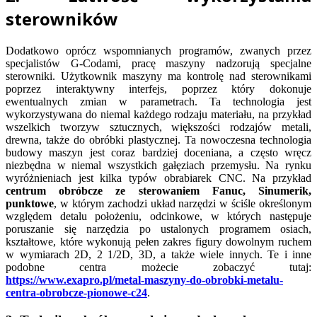
sterowników
Dodatkowo oprócz wspomnianych programów, zwanych przez
specjalistów G-Codami, pracę maszyny nadzorują specjalne
sterowniki. Użytkownik maszyny ma kontrolę nad sterownikami
poprzez interaktywny interfejs, poprzez który dokonuje
ewentualnych zmian w parametrach. Ta technologia jest
wykorzystywana do niemal każdego rodzaju materiału, na przykład
wszelkich tworzyw sztucznych, większości rodzajów metali,
drewna, także do obróbki plastycznej. Ta nowoczesna technologia
budowy maszyn jest coraz bardziej doceniana, a często wręcz
niezbędna w niemal wszystkich gałęziach przemysłu. Na rynku
wyróżnieniach jest kilka typów obrabiarek CNC. Na przykład
centrum obróbcze ze sterowaniem Fanuc, Sinumerik,
punktowe
, w którym zachodzi układ narzędzi w ściśle określonym
względem detalu położeniu, odcinkowe, w których następuje
poruszanie się narzędzia po ustalonych programem osiach,
kształtowe, które wykonują pełen zakres figury dowolnym ruchem
w wymiarach 2D, 2 1/2D, 3D, a także wiele innych. Te i inne
podobne centra możecie zobaczyć tutaj:
https://www.exapro.pl/metal-maszyny-do-obrobki-metalu-
centra-obrobcze-pionowe-c24
.