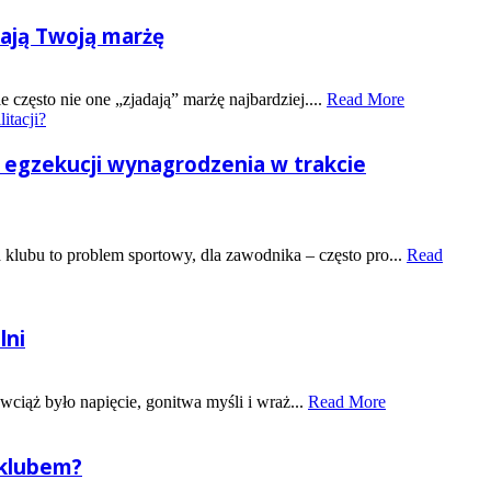
rają Twoją marżę
często nie one „zjadają” marżę najbardziej....
Read More
 egzekucji wynagrodzenia w trakcie
 klubu to problem sportowy, dla zawodnika – często pro...
Read
lni
wciąż było napięcie, gonitwa myśli i wraż...
Read More
 klubem?