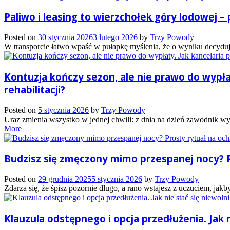
Paliwo i leasing to wierzchołek góry lodowej –
Posted on
30 stycznia 2026
3 lutego 2026
by
Trzy Powody
W transporcie łatwo wpaść w pułapkę myślenia, że o wyniku decydują g
Kontuzja kończy sezon, ale nie prawo do wypł
rehabilitacji?
Posted on
5 stycznia 2026
by
Trzy Powody
Uraz zmienia wszystko w jednej chwili: z dnia na dzień zawodnik wyp
More
Budzisz się zmęczony mimo przespanej nocy? Pr
Posted on
29 grudnia 2025
5 stycznia 2026
by
Trzy Powody
Zdarza się, że śpisz pozornie długo, a rano wstajesz z uczuciem, jakb
Klauzula odstępnego i opcja przedłużenia. Jak