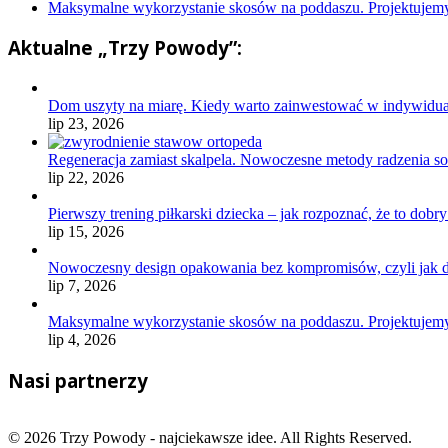
Maksymalne wykorzystanie skosów na poddaszu. Projektujemy 
Aktualne „Trzy Powody”:
Dom uszyty na miarę. Kiedy warto zainwestować w indywidua
lip 23, 2026
Regeneracja zamiast skalpela. Nowoczesne metody radzenia s
lip 22, 2026
Pierwszy trening piłkarski dziecka – jak rozpoznać, że to dobr
lip 15, 2026
Nowoczesny design opakowania bez kompromisów, czyli jak dzi
lip 7, 2026
Maksymalne wykorzystanie skosów na poddaszu. Projektujemy 
lip 4, 2026
Nasi partnerzy
© 2026 Trzy Powody - najciekawsze idee. All Rights Reserved.