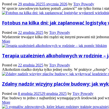
Posted on
29 grudnia 2025
5 stycznia 2026
by
Trzy Powody
W sporcie zawodowym karierę potrafi „ustawić” nie tylko forma i stat
Fotobus na kilka dni: jak zaplanować logistyk
Posted on
22 grudnia 2025
by
Trzy Powody
Wydarzenie trwające kilka dni rządzi się innymi prawami niż jednoraz
More
Terapia uzależnień alkoholowych w rodzinie – 
Posted on
22 grudnia 2025
by
Trzy Powody
Alkoholizm rzadko dotyka tylko jednej osoby. W praktyce „choruje” cał
Zdalny nadzór wizyjny placów budowy: jak wy
Posted on
8 grudnia 2025
29 grudnia 2025
by
Trzy Powody
Plac budowy to jedno z najbardziej wymagających środowisk pod wzg
More