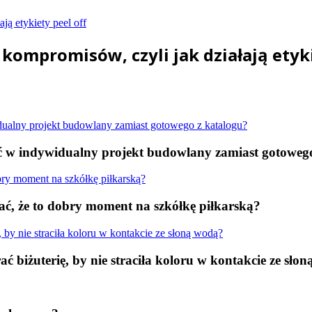
mpromisów, czyli jak działają etyki
ć w indywidualny projekt budowlany zamiast gotowego
nać, że to dobry moment na szkółkę piłkarską?
ać biżuterię, by nie straciła koloru w kontakcie ze sło