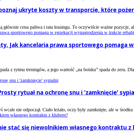
 poznaj ukryte koszty w transporcie, które poże
łównie cena paliwa i rata leasingu. To oczywiście ważne pozycje, ale 
aty. Jak kancelaria prawa sportowego pomaga w
ada z rytmu treningów, a jego wartość „na boisku” spada do zera. Dla
osty rytuał na ochronę snu i 'zamknięcie’ sypia
yś wcale nie odpoczął. Ciało leżało, oczy były zamknięte, ale w środku 
 nie stać się niewolnikiem własnego kontraktu z