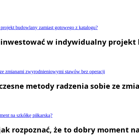
zainwestować w indywidualny projekt
oczesne metody radzenia sobie ze z
 jak rozpoznać, że to dobry moment na