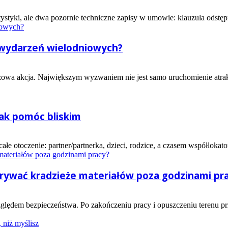
ystyki, ale dwa pozornie techniczne zapisy w umowie: klauzula odstępn
ę wydarzeń wielodniowych?
owa akcja. Największym wyzwaniem nie jest samo uruchomienie atrakcji,
jak pomóc bliskim
e otoczenie: partner/partnerka, dzieci, rodzice, a czasem współlokator
krywać kradzieże materiałów poza godzinami pr
lędem bezpieczeństwa. Po zakończeniu pracy i opuszczeniu terenu prz