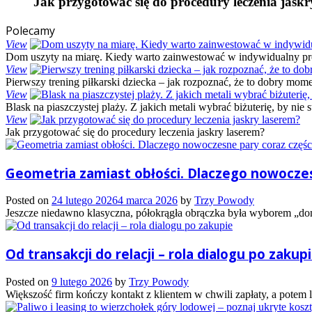
Jak przygotować się do procedury leczenia jaskr
Polecamy
View
Dom uszyty na miarę. Kiedy warto zainwestować w indywidualny pr
View
Pierwszy trening piłkarski dziecka – jak rozpoznać, że to dobry mome
View
Blask na piaszczystej plaży. Z jakich metali wybrać biżuterię, by nie 
View
Jak przygotować się do procedury leczenia jaskry laserem?
Geometria zamiast obłości. Dlaczego nowoczesn
Posted on
24 lutego 2026
4 marca 2026
by
Trzy Powody
Jeszcze niedawno klasyczna, półokrągła obrączka była wyborem „domy
Od transakcji do relacji – rola dialogu po zakup
Posted on
9 lutego 2026
by
Trzy Powody
Większość firm kończy kontakt z klientem w chwili zapłaty, a potem li