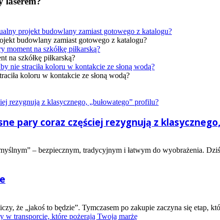
y laserem?
ojekt budowlany zamiast gotowego z katalogu?
nt na szkółkę piłkarską?
straciła koloru w kontakcie ze słoną wodą?
e pary coraz częściej rezygnują z klasycznego,
ślnym” – bezpiecznym, tradycyjnym i łatwym do wyobrażenia. Dziś jed
ie
czy, że „jakoś to będzie”. Tymczasem po zakupie zaczyna się etap, któr