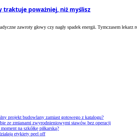
traktuje poważniej, niż myślisz
adyczne zawroty głowy czy nagły spadek energii. Tymczasem lekarz ro
lny projekt budowlany zamiast gotowego z katalogu?
obie ze zmianami zwyrodnieniowymi stawów bez operacji
y moment na szkółkę piłkarską?
ałają etykiety peel off