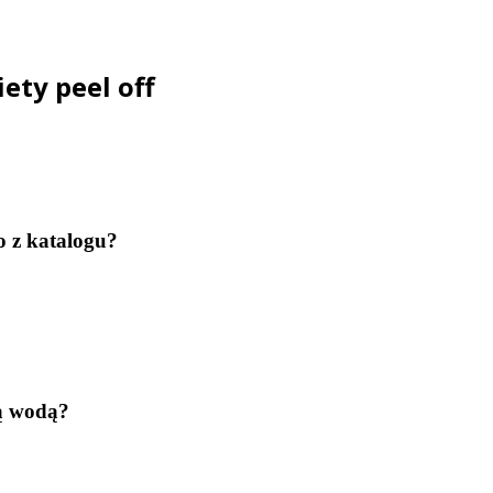
ety peel off
 z katalogu?
ną wodą?