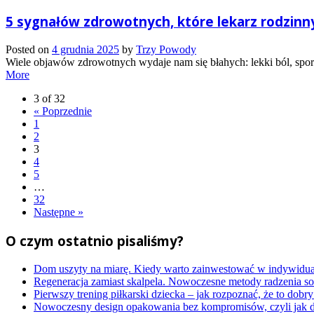
5 sygnałów zdrowotnych, które lekarz rodzinny 
Posted on
4 grudnia 2025
by
Trzy Powody
Wiele objawów zdrowotnych wydaje nam się błahych: lekki ból, spor
More
3 of 32
« Poprzednie
1
2
3
4
5
…
32
Następne »
O czym ostatnio pisaliśmy?
Dom uszyty na miarę. Kiedy warto zainwestować w indywidua
Regeneracja zamiast skalpela. Nowoczesne metody radzenia s
Pierwszy trening piłkarski dziecka – jak rozpoznać, że to dobr
Nowoczesny design opakowania bez kompromisów, czyli jak dzi